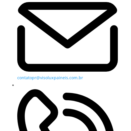
contatopr@visoluxpaineis.com.br